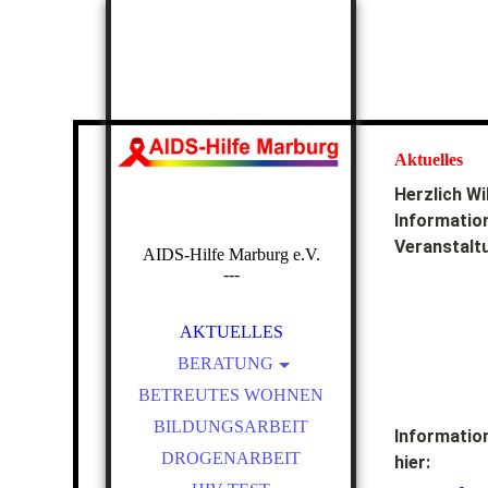
Aktuelles
Herzlich Wi
Information
Veranstalt
AIDS-Hilfe Marburg e.V.
---
AKTUELLES
BERATUNG
BETREUTES WOHNEN
ÄRZT*INNEN-INFOS
BILDUNGSARBEIT
JVA
Information
DROGENARBEIT
hier: