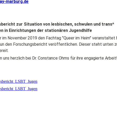
ay-marburg.de
ericht zur Situation von lesbischen, schwulen und trans*
n in Einrichtungen der stationären Jugendhilfe
 im November 2019 den Fachtag "Queer im Heim" veranstaltet 
nun den Forschungsbericht veröffentlichen. Dieser steht unten 
reit.
 uns herzlich bei Dr. Constance Ohms für ihre engagierte Arbeit
gsbericht_LSBT_Jugendliche_2020_17x24_WEB.pdf
(2.12MB)
gsbericht_LSBT_Jugendliche_2020_17x24_WEB.pdf
(2.12MB)