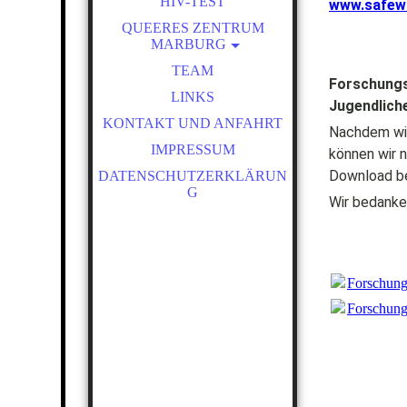
HIV-TEST
www.safew
QUEERES ZENTRUM
MARBURG
LSBT*IQ-
TEAM
Forschungsb
NETZWERKSTELLE
LINKS
Jugendliche
QUEERES ARCHIV
KONTAKT UND ANFAHRT
MARBURG
Nachdem wir
IMPRESSUM
können wir 
SCHWULE / MSM
Download be
DATENSCHUTZERKLÄRUN
G
Wir bedanken
Forschun
Forschun