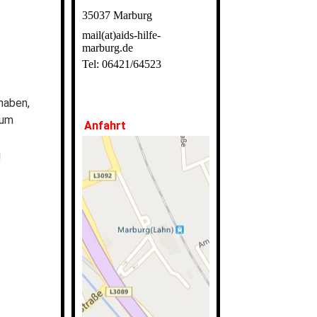
35037 Marburg
mail(at)aids-hilfe-
marburg.de
Tel: 06421/64523
haben,
zum
Anfahrt
!