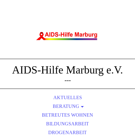
AIDS-Hilfe Marburg e.V.
---
AKTUELLES
BERATUNG
BETREUTES WOHNEN
ÄRZT*INNEN-INFOS
BILDUNGSARBEIT
JVA
DROGENARBEIT