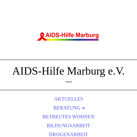
AIDS-Hilfe Marburg e.V.
---
AKTUELLES
BERATUNG
BETREUTES WOHNEN
ÄRZT*INNEN-INFOS
BILDUNGSARBEIT
JVA
DROGENARBEIT